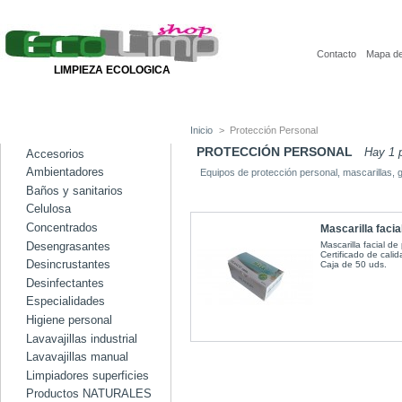
Contacto
Mapa del
LIMPIEZA ECOLOGICA
Inicio
>
Protección Personal
CATEGORÍAS
PROTECCIÓN PERSONAL
Hay 1 
Accesorios
Ambientadores
Equipos de protección personal, mascarillas, 
Baños y sanitarios
Celulosa
Concentrados
Mascarilla facial
Desengrasantes
Mascarilla facial d
Certificado de cali
Desincrustantes
Caja de 50 uds.
Desinfectantes
Especialidades
Higiene personal
Lavavajillas industrial
Lavavajillas manual
Limpiadores superficies
Productos NATURALES